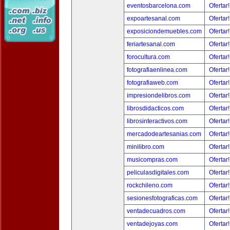
eventosbarcelona.com
Ofertar
expoartesanal.com
Ofertar
exposiciondemuebles.com
Ofertar
feriartesanal.com
Ofertar
forocultura.com
Ofertar
fotografiaenlinea.com
Ofertar
fotografiaweb.com
Ofertar
impresiondelibros.com
Ofertar
librosdidacticos.com
Ofertar
librosinteractivos.com
Ofertar
mercadodeartesanias.com
Ofertar
minilibro.com
Ofertar
musicompras.com
Ofertar
peliculasdigitales.com
Ofertar
rockchileno.com
Ofertar
sesionesfotograficas.com
Ofertar
ventadecuadros.com
Ofertar
ventadejoyas.com
Ofertar