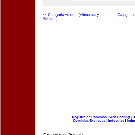
<< Categoria Anterior (Alimentos y
Categoria 
Bebidas)
Registro de Dominios
|
Web Hosting
|
D
Dominios Expirados
|
Industrias
|
Indu
Categorías de Dominio: