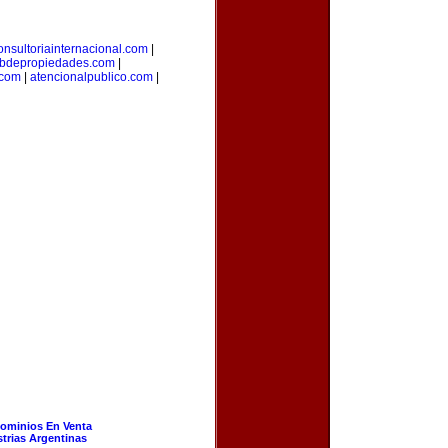
onsultoriainternacional.com
|
bdepropiedades.com
|
.com
|
atencionalpublico.com
|
ominios En Venta
strias Argentinas