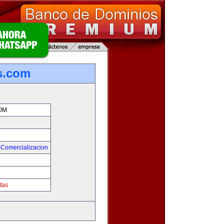
s.com
OM
 Comercializacion
tas