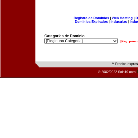
Registro de Dominios
|
Web Hosting
|
D
Dominios Expirados
|
Industrias
|
Indu
Categorías de Dominio:
[Pág. princi
** Precios expre
© 2002/2022 Solo10.com