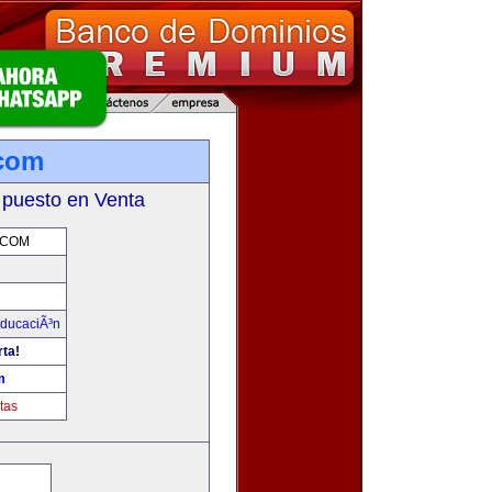
.com
 puesto en Venta
.COM
ducaciÃ³n
rta!
m
tas