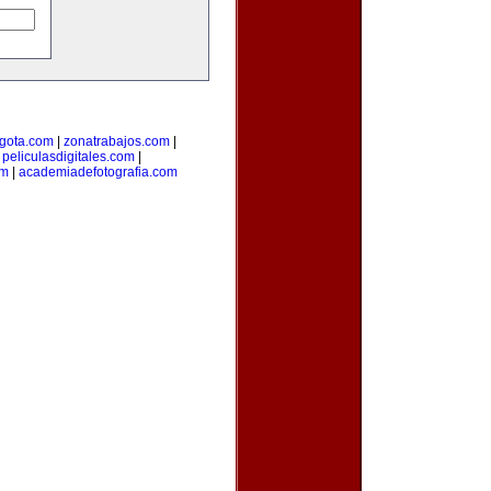
gota.com
|
zonatrabajos.com
|
|
peliculasdigitales.com
|
om
|
academiadefotografia.com