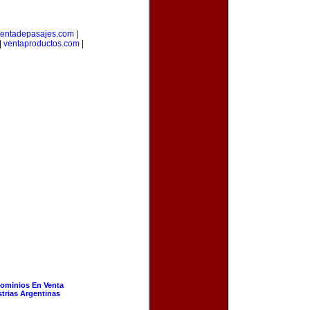
entadepasajes.com
|
|
ventaproductos.com
|
ominios En Venta
strias Argentinas