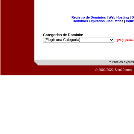
Registro de Dominios
|
Web Hosting
|
D
Dominios Expirados
|
Industrias
|
Indu
Categorías de Dominio:
[Pág. princi
** Precios expre
© 2002/2022 Solo10.com