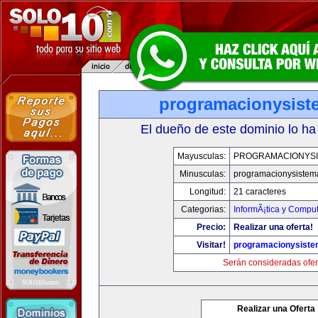
programacionysis
El dueño de este dominio lo ha
Mayusculas:
PROGRAMACIONYS
Minusculas:
programacionysistem
Longitud:
21 caracteres
Categorias:
InformÃ¡tica y Compu
Precio:
Realizar una oferta!
Visitar!
programacionysist
Serán consideradas ofer
Realizar una Oferta