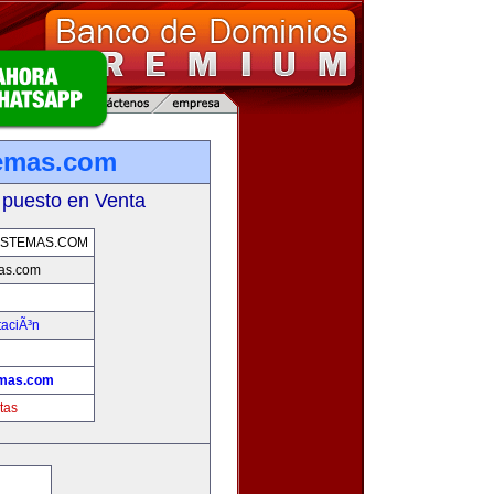
temas.com
 puesto en Venta
ISTEMAS.COM
as.com
taciÃ³n
emas.com
tas