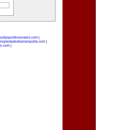
sultasprofesionales.com
|
propiedadesbarranquilla.com
|
to.com
|