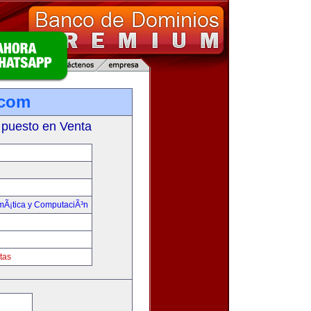
.com
 puesto en Venta
rmÃ¡tica y ComputaciÃ³n
tas