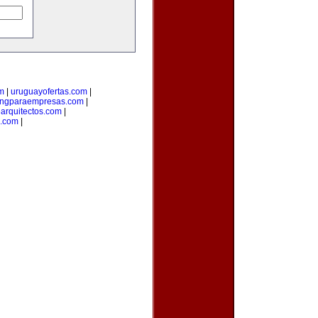
om
|
uruguayofertas.com
|
ingparaempresas.com
|
arquitectos.com
|
o.com
|