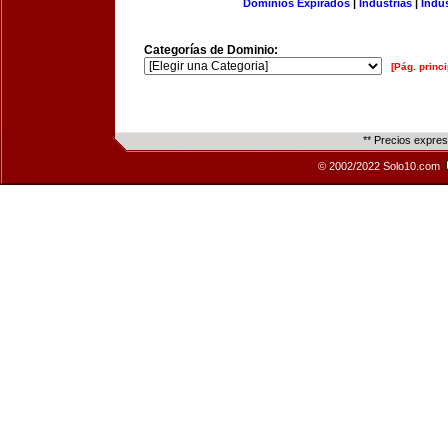
Dominios Expirados
|
Industrias
|
Indu
Categorías de Dominio:
[Pág. princi
** Precios expre
© 2002/2022 Solo10.com