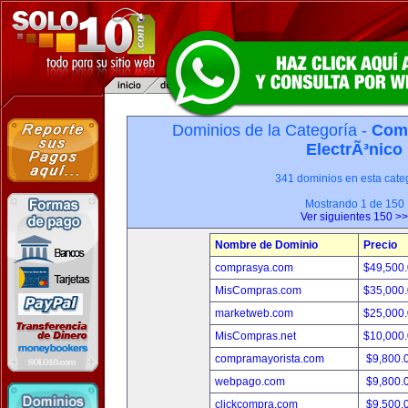
Dominios de la Categoría -
Com
ElectrÃ³nico
341 dominios en esta categ
Mostrando 1 de 150
Ver siguientes 150 >>
Nombre de Dominio
Precio
comprasya.com
$49,500
MisCompras.com
$35,000
marketweb.com
$25,000
MisCompras.net
$10,000
compramayorista.com
$9,800.
webpago.com
$9,800.
clickcompra.com
$9,500.